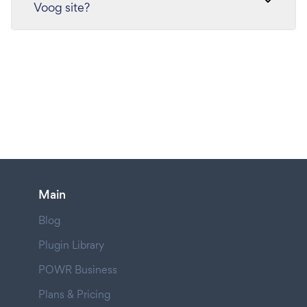
Voog site?
Main
Blog
Plugin Library
POWR Business
Plans & Pricing