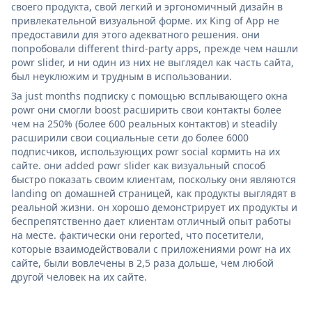
своего продукта, свой легкий и эргономичный дизайн в
привлекательной визуальной форме. их King of App не
предоставили для этого адекватного решения. они
попробовали different third-party apps, прежде чем нашли
powr slider, и ни один из них не выглядел как часть сайта,
был неуклюжим и трудным в использовании.
За just months подписку с помощью всплывающего окна
powr они смогли boost расширить свои контакты более
чем на 250% (более 600 реальных контактов) и steadily
расширили свои социальные сети до более 6000
подписчиков, использующих powr social кормить на их
сайте. они added powr slider как визуальный способ
быстро показать своим клиентам, поскольку они являются
landing on домашней страницей, как продукты выглядят в
реальной жизни. он хорошо демонстрирует их продукты и
беспрепятственно дает клиентам отличный опыт работы
на месте. фактически они reported, что посетители,
которые взаимодействовали с приложениями powr на их
сайте, были вовлечены в 2,5 раза дольше, чем любой
другой человек на их сайте.