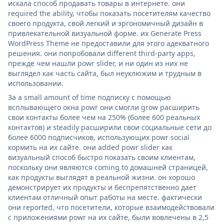
искала способ продавать товары в интернете. они
required the ability, чтобы показать посетителям качество
своего продукта, свой легкий и эргономичный дизайн в
привлекательной визуальной форме. их Generate Press
WordPress Theme не предоставили для этого адекватного
решения. они попробовали different third-party apps,
прежде чем нашли powr slider, и ни один из них не
выглядел как часть сайта, был неуклюжим и трудным в
использовании.
За a small amount of time подписку с помощью
всплывающего окна powr они смогли grow расширить
свои контакты более чем на 250% (более 600 реальных
контактов) и steadily расширили свои социальные сети до
более 6000 подписчиков, использующих powr social
кормить на их сайте. они added powr slider как
визуальный способ быстро показать своим клиентам,
поскольку они являются coming to домашней страницей,
как продукты выглядят в реальной жизни. он хорошо
демонстрирует их продукты и беспрепятственно дает
клиентам отличный опыт работы на месте. фактически
они reported, что посетители, которые взаимодействовали
с приложениями powr на их сайте, были вовлечены в 2,5