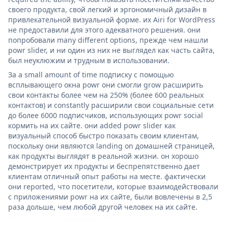
своего продукта, свой легкий и эргономичный дизайн в
привлекательной визуальной форме. их Airi for WordPress
не предоставили для этого адекватного решения. они
попробовали many different options, прежде чем нашли
powr slider, и ни один из них не выглядел как часть сайта,
был неуклюжим и трудным в использовании.
За a small amount of time подписку с помощью
всплывающего окна powr они смогли grow расширить
свои контакты более чем на 250% (более 600 реальных
контактов) и constantly расширили свои социальные сети
до более 6000 подписчиков, использующих powr social
кормить на их сайте. они added powr slider как
визуальный способ быстро показать своим клиентам,
поскольку они являются landing on домашней страницей,
как продукты выглядят в реальной жизни. он хорошо
демонстрирует их продукты и беспрепятственно дает
клиентам отличный опыт работы на месте. фактически
они reported, что посетители, которые взаимодействовали
с приложениями powr на их сайте, были вовлечены в 2,5
раза дольше, чем любой другой человек на их сайте.