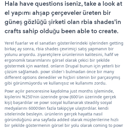
Hala have questions iseniz, take a look at
el yapımı ahşap çerçeveler üreten bir
güneş gözlüğü şirketi olan rbia shades'in
crafts sahip olduğu been able to create.
Yerel fuarlar ve el sanatları gösterilerindeki işlerinden getting
birkaç ay sonra, rbia shades çevrimiçi satış yapmanın bir
yolunu arıyordu. ziyaretçilere ürünlerinin kalitesini, hafif ve
ergonomik tasarımlarını görsel olarak çekici bir şekilde
göstermek için wanted. onların Drupal bunun için yeterli bir
çözüm sağlamadı. powr slider'ı bulmadan önce bir many
different options denediler ve hiçbiri sitenin bir parçasıymış
gibi görünmüyordu ve kullanışsız ve kullanımı zordu.
Powr açılır penceresine kaydolma just months işleminde,
kişilerini %250'nin üzerinde grow (600'ün üzerinde gerçek
kişi) başardılar ve powr sosyal kullanarak steadily sosyal
medyalarını 6000'den fazla takipçiye ulaştırdılar. kendi
sitelerinde besleyin. ürünlerin gerçek hayatta nasıl
göründüğünü ana sayfada added olarak müşterilerine hızlı
bir şekilde göstermenin görsel bir yolu olarak coming to powr