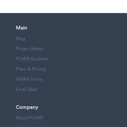
Main
Blog
Plugin Library
POWR Business
Plans & Pricing
HIPAA Forms
Email Blast
Company
About POWR