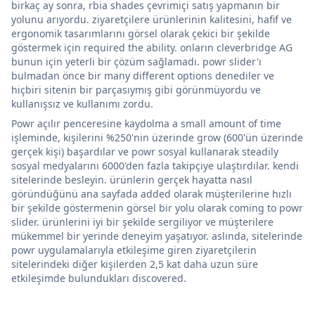
birkaç ay sonra, rbia shades çevrimiçi satış yapmanın bir
yolunu arıyordu. ziyaretçilere ürünlerinin kalitesini, hafif ve
ergonomik tasarımlarını görsel olarak çekici bir şekilde
göstermek için required the ability. onların cleverbridge AG
bunun için yeterli bir çözüm sağlamadı. powr slider'ı
bulmadan önce bir many different options denediler ve
hiçbiri sitenin bir parçasıymış gibi görünmüyordu ve
kullanışsız ve kullanımı zordu.
Powr açılır penceresine kaydolma a small amount of time
işleminde, kişilerini %250'nin üzerinde grow (600'ün üzerinde
gerçek kişi) başardılar ve powr sosyal kullanarak steadily
sosyal medyalarını 6000'den fazla takipçiye ulaştırdılar. kendi
sitelerinde besleyin. ürünlerin gerçek hayatta nasıl
göründüğünü ana sayfada added olarak müşterilerine hızlı
bir şekilde göstermenin görsel bir yolu olarak coming to powr
slider. ürünlerini iyi bir şekilde sergiliyor ve müşterilere
mükemmel bir yerinde deneyim yaşatıyor. aslında, sitelerinde
powr uygulamalarıyla etkileşime giren ziyaretçilerin
sitelerindeki diğer kişilerden 2,5 kat daha uzun süre
etkileşimde bulundukları discovered.