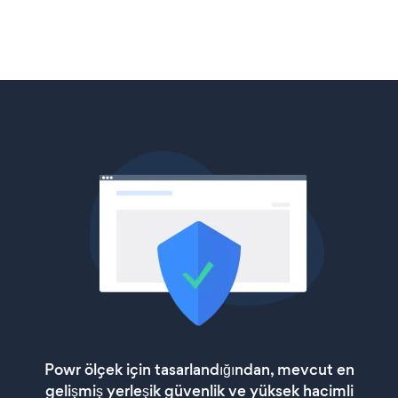
Powr ölçek için tasarlandığından, mevcut en
gelişmiş yerleşik güvenlik ve yüksek hacimli