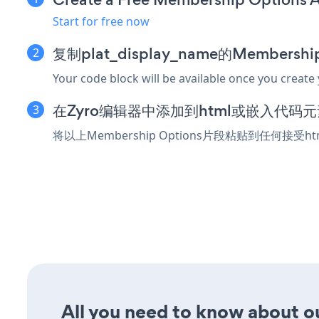
Start for free now
复制plat_display_name的Membersh
Your code block will be available once you create
在Zyro编辑器中添加到html或嵌入代码元
将以上Membership Options片段粘贴到任何接受
All you need to know about ou