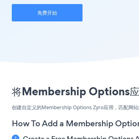
免费开始
将Membership Opti
创建自定义的Membership Options Zyro应用，
How To Add a Membership Option
Create a Free Membership Options 