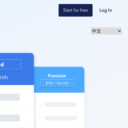
Start for free
Log In