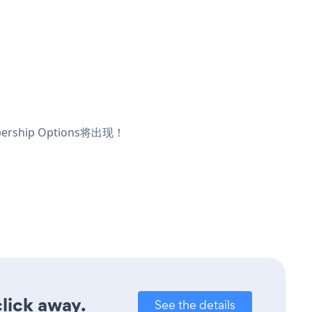
hip Options将出现！
lick away.
See the details