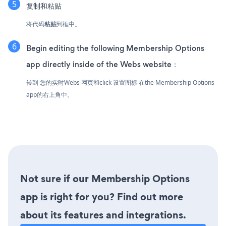
复制和粘贴
将代码
粘贴
到框中。
Begin editing the following Membership Options
app directly inside of the Webs website：
转到 您的实时Webs 网页和click 设置图标
在the Membership Options
app的右上角中。
Not sure if our Membership Options
app is right for you? Find out more
about its features and integrations.