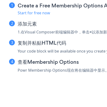
Create a Free Membership Options 
Start for free now
添加元素
1.在Visual Composer前端编辑器中，单击
+
以添加新
复制并粘贴HTML代码
Your code block will be available once you create
查看Membership Options
Powr Membership Options现在将在编辑器