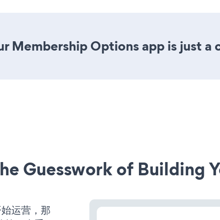
r Membership Options app is just a c
he Guesswork of Building Y
并开始运营，那