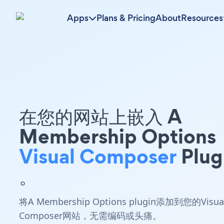
Apps
Plans & Pricing
About
Resources
在您的网站上嵌入 A
Membership Options
Visual Composer
Plug
。
将A Membership Options plugin添加到您的Visua
Composer网站，无需编码或头痛。