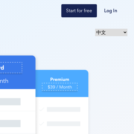
Start for free
Log In