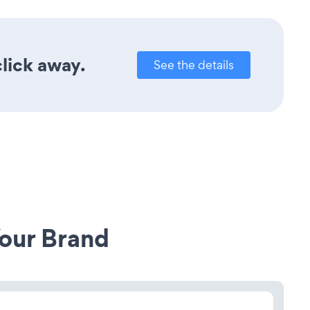
lick away.
See the details
our Brand