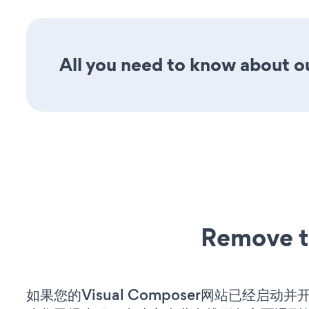
All you need to know about ou
Remove t
如果您的Visual Composer网站已经启动