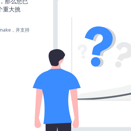
营，那么您已
个重大挑
e、make，并支持