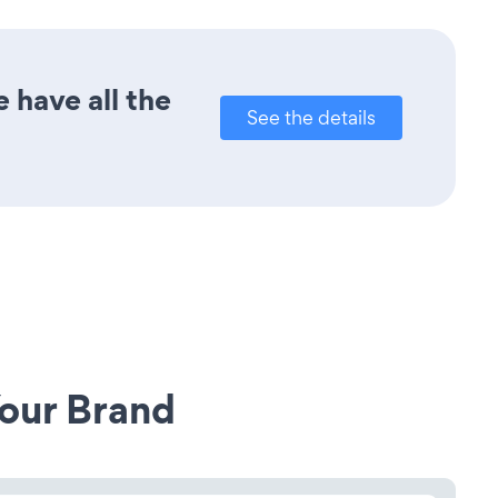
 have all the
See the details
our Brand