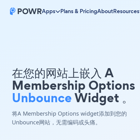
Apps
Plans & Pricing
About
Resources
在您的网站上嵌入 A
Membership Options
Unbounce
Widget 。
将A Membership Options widget添加到您的
Unbounce网站，无需编码或头痛。