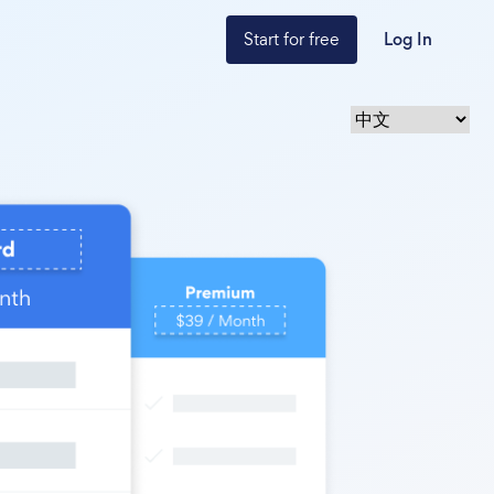
Start for free
Log In