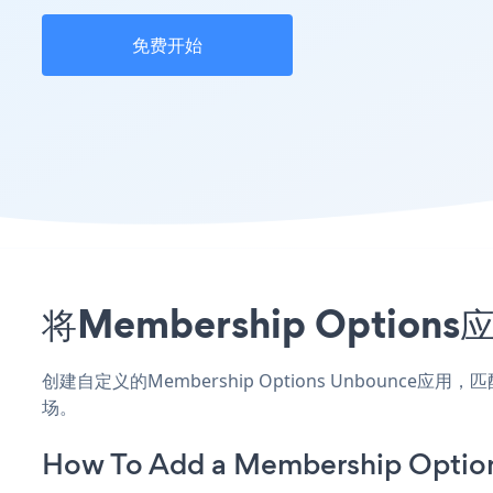
免费开始
将Membership Opti
创建自定义的Membership Options Unbounce
场。
How To Add a Membership Optio