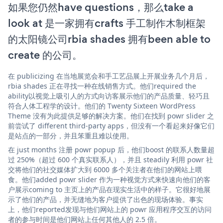
如果您仍然have questions，那么take a
look at 是一家拥有crafts 手工制作木制框架
的太阳镜公司rbia shades 拥有been able to
create 的公司。
在 publicizing 在当地展览会和手工艺品展上开展业务几个月后，
rbia shades 正在寻找一种在线销售方式。他们required the
ability以视觉上吸引人的方式向访客展示他们的产品质量、轻巧且
符合人体工程学的设计。他们的 Twenty Sixteen WordPress
Theme 没有为此提供足够的解决方案。他们在找到 powr slider 之
前尝试了 different third-party apps，但没有一个看起来好像它们
是站点的一部分，并且笨重且难以使用。
在 just months 注册 powr popup 后，他们boost 的联系人数量超
过 250%（超过 600 个真实联系人），并且 steadily 利用 powr 社
交将他们的社交媒体扩大到 6000 多个关注者在他们的网站上喂
食。他们added powr slider 作为一种视觉方式来快速向他们的客
户展示coming to 主页上的产品在现实生活中的样子。它很好地展
示了他们的产品，并无缝地为客户提供了出色的现场体验。事实
上，他们reported发现与他们网站上的 powr 应用程序交互的访问
者的参与时间是他们网站上任何其他人的 2.5 倍。