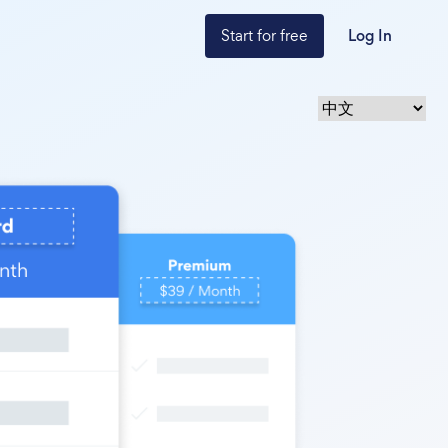
Start for free
Log In