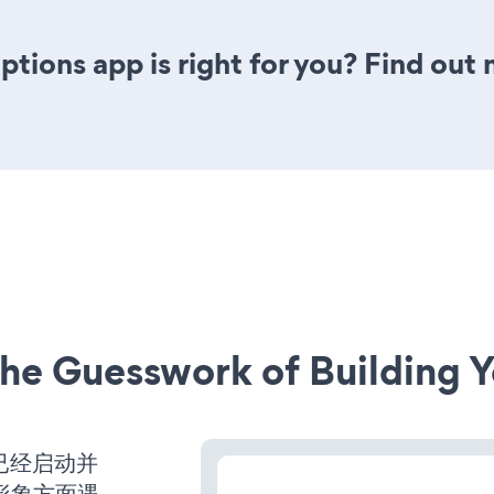
tions app is right for you? Find out 
he Guesswork of Building Y
网站已经启动并
形象方面遇