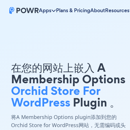
Apps
Plans & Pricing
About
Resources
在您的网站上嵌入 A
Membership Options
Orchid Store For
WordPress
Plugin 。
将A Membership Options plugin添加到您的
Orchid Store for WordPress网站，无需编码或头