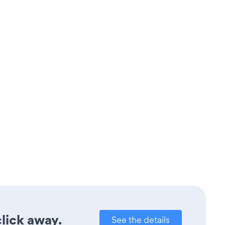
lick away.
See the details