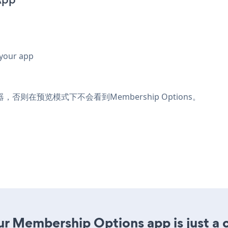
 your app
则在预览模式下不会看到Membership Options。
r Membership Options app is just a c