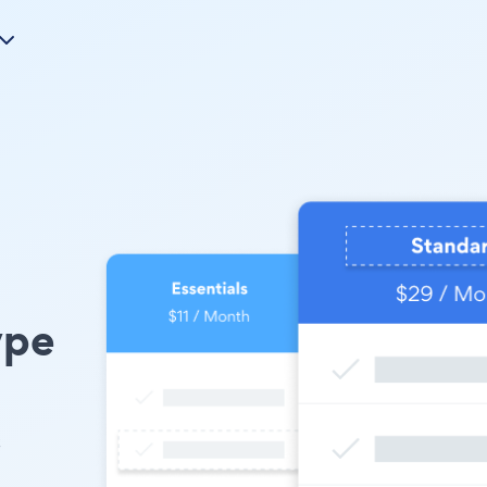
ype
您