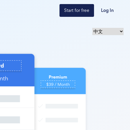
Start for free
Log In