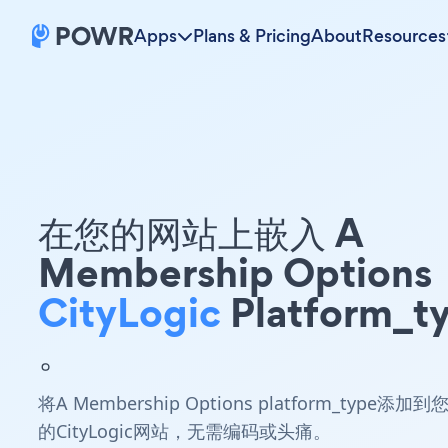
Apps
Plans & Pricing
About
Resources
在您的网站上嵌入 A
Membership Options
CityLogic
Platform_t
。
将A Membership Options platform_type添加到
的CityLogic网站，无需编码或头痛。