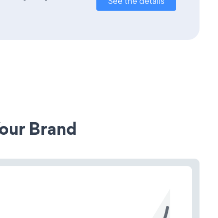
See the details
our Brand