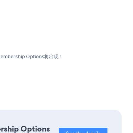
ership Options将出现！
rship Options