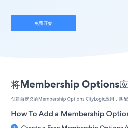
免费开始
将Membership Opti
创建自定义的Membership Options CityLogic
How To Add a Membership Option
Create a Free Membership Options 