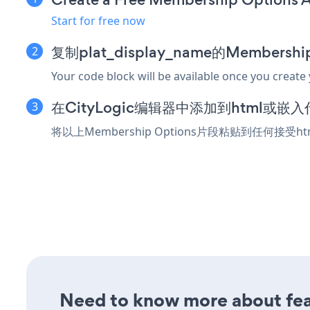
Start for free now
复制plat_display_name的Membersh
Your code block will be available once you create
在CityLogic编辑器中添加到html或嵌
将以上Membership Options片段粘贴到任何接受h
Need to know more about fea