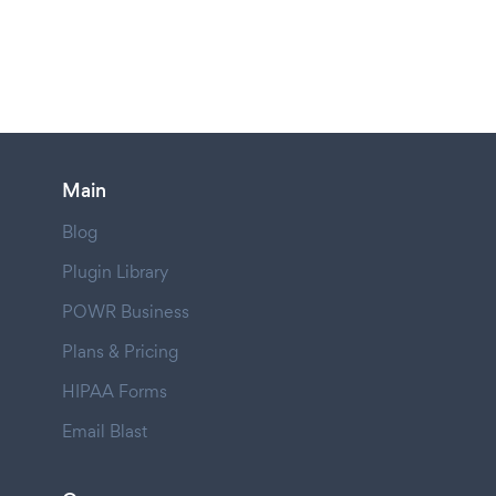
Main
Blog
Plugin Library
POWR Business
Plans & Pricing
HIPAA Forms
Email Blast