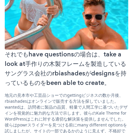
それでもhave questionsの場合は、take a
look at手作りの木製フレームを製造している
サングラス会社のrbiashadesがdesignsを持
っているものをbeen able to create。
地元の見本市や工芸品ショーでのgettingビジネスの数か月後、
rbiashadesはオンラインで販売する方法を探していました。
wantedは、訪問者に製品の品質、軽量で人間工学に基づいたデザ
インを視覚的に魅力的な方法で示します。彼らのKale Theme for
WordPressはこれに対する適切な解決策を提供しませんでした。
彼らはpowrスライダーを見つける前にmany different optionsを
試しましたが、サイトの一部であるかのように見えず、不格好で