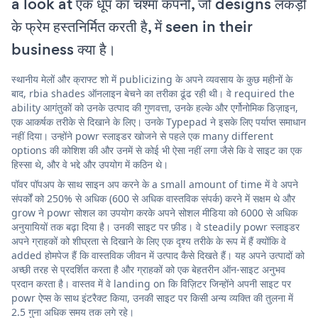
a look at एक धूप का चश्मा कंपनी, जो designs लकड़ी
के फ्रेम हस्तनिर्मित करती है, में seen in their
business क्या है।
स्थानीय मेलों और क्राफ्ट शो में publicizing के अपने व्यवसाय के कुछ महीनों के
बाद, rbia shades ऑनलाइन बेचने का तरीका ढूंढ रही थी। वे required the
ability आगंतुकों को उनके उत्पाद की गुणवत्ता, उनके हल्के और एर्गोनोमिक डिज़ाइन,
एक आकर्षक तरीके से दिखाने के लिए। उनके Typepad ने इसके लिए पर्याप्त समाधान
नहीं दिया। उन्होंने powr स्लाइडर खोजने से पहले एक many different
options की कोशिश की और उनमें से कोई भी ऐसा नहीं लगा जैसे कि वे साइट का एक
हिस्सा थे, और वे भद्दे और उपयोग में कठिन थे।
पॉवर पॉपअप के साथ साइन अप करने के a small amount of time में वे अपने
संपर्कों को 250% से अधिक (600 से अधिक वास्तविक संपर्क) करने में सक्षम थे और
grow ने powr सोशल का उपयोग करके अपने सोशल मीडिया को 6000 से अधिक
अनुयायियों तक बढ़ा दिया है। उनकी साइट पर फ़ीड। वे steadily powr स्लाइडर
अपने ग्राहकों को शीघ्रता से दिखाने के लिए एक दृश्य तरीके के रूप में हैं क्योंकि वे
added होमपेज हैं कि वास्तविक जीवन में उत्पाद कैसे दिखते हैं। यह अपने उत्पादों को
अच्छी तरह से प्रदर्शित करता है और ग्राहकों को एक बेहतरीन ऑन-साइट अनुभव
प्रदान करता है। वास्तव में वे landing on कि विज़िटर जिन्होंने अपनी साइट पर
powr ऐप्स के साथ इंटरैक्ट किया, उनकी साइट पर किसी अन्य व्यक्ति की तुलना में
2.5 गुना अधिक समय तक लगे रहे।