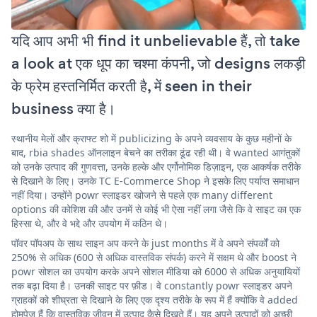
यदि आप अभी भी find it unbelievable हैं, तो take
a look at एक धूप का चश्मा कंपनी, जो designs लकड़ी
के फ्रेम हस्तनिर्मित करती है, में seen in their
business क्या है।
स्थानीय मेलों और क्राफ्ट शो में publicizing के अपने व्यवसाय के कुछ महीनों के
बाद, rbia shades ऑनलाइन बेचने का तरीका ढूंढ रही थी। वे wanted आगंतुकों
को उनके उत्पाद की गुणवत्ता, उनके हल्के और एर्गोनोमिक डिज़ाइन, एक आकर्षक तरीके
से दिखाने के लिए। उनके TC E-Commerce Shop ने इसके लिए पर्याप्त समाधान
नहीं दिया। उन्होंने powr स्लाइडर खोजने से पहले एक many different
options की कोशिश की और उनमें से कोई भी ऐसा नहीं लगा जैसे कि वे साइट का एक
हिस्सा थे, और वे भद्दे और उपयोग में कठिन थे।
पॉवर पॉपअप के साथ साइन अप करने के just months में वे अपने संपर्कों को
250% से अधिक (600 से अधिक वास्तविक संपर्क) करने में सक्षम थे और boost ने
powr सोशल का उपयोग करके अपने सोशल मीडिया को 6000 से अधिक अनुयायियों
तक बढ़ा दिया है। उनकी साइट पर फ़ीड। वे constantly powr स्लाइडर अपने
ग्राहकों को शीघ्रता से दिखाने के लिए एक दृश्य तरीके के रूप में हैं क्योंकि वे added
होमपेज हैं कि वास्तविक जीवन में उत्पाद कैसे दिखते हैं। यह अपने उत्पादों को अच्छी