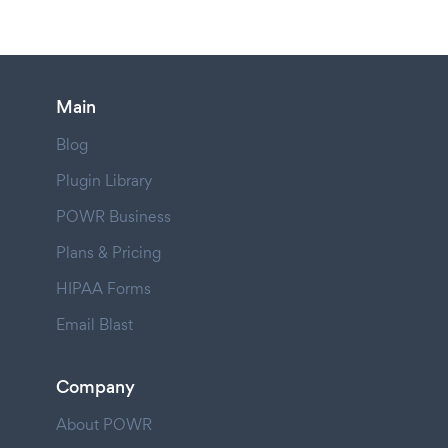
Main
Blog
Plugin Library
POWR Business
Plans & Pricing
HIPAA Forms
Email Blast
Company
About POWR