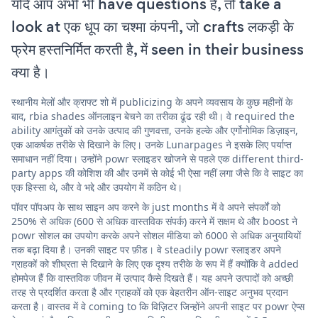
यदि आप अभी भी have questions हैं, तो take a
look at एक धूप का चश्मा कंपनी, जो crafts लकड़ी के
फ्रेम हस्तनिर्मित करती है, में seen in their business
क्या है।
स्थानीय मेलों और क्राफ्ट शो में publicizing के अपने व्यवसाय के कुछ महीनों के
बाद, rbia shades ऑनलाइन बेचने का तरीका ढूंढ रही थी। वे required the
ability आगंतुकों को उनके उत्पाद की गुणवत्ता, उनके हल्के और एर्गोनोमिक डिज़ाइन,
एक आकर्षक तरीके से दिखाने के लिए। उनके Lunarpages ने इसके लिए पर्याप्त
समाधान नहीं दिया। उन्होंने powr स्लाइडर खोजने से पहले एक different third-
party apps की कोशिश की और उनमें से कोई भी ऐसा नहीं लगा जैसे कि वे साइट का
एक हिस्सा थे, और वे भद्दे और उपयोग में कठिन थे।
पॉवर पॉपअप के साथ साइन अप करने के just months में वे अपने संपर्कों को
250% से अधिक (600 से अधिक वास्तविक संपर्क) करने में सक्षम थे और boost ने
powr सोशल का उपयोग करके अपने सोशल मीडिया को 6000 से अधिक अनुयायियों
तक बढ़ा दिया है। उनकी साइट पर फ़ीड। वे steadily powr स्लाइडर अपने
ग्राहकों को शीघ्रता से दिखाने के लिए एक दृश्य तरीके के रूप में हैं क्योंकि वे added
होमपेज हैं कि वास्तविक जीवन में उत्पाद कैसे दिखते हैं। यह अपने उत्पादों को अच्छी
तरह से प्रदर्शित करता है और ग्राहकों को एक बेहतरीन ऑन-साइट अनुभव प्रदान
करता है। वास्तव में वे coming to कि विज़िटर जिन्होंने अपनी साइट पर powr ऐप्स