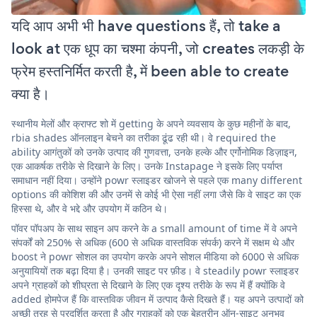
यदि आप अभी भी have questions हैं, तो take a
look at एक धूप का चश्मा कंपनी, जो creates लकड़ी के
फ्रेम हस्तनिर्मित करती है, में been able to create
क्या है।
स्थानीय मेलों और क्राफ्ट शो में getting के अपने व्यवसाय के कुछ महीनों के बाद,
rbia shades ऑनलाइन बेचने का तरीका ढूंढ रही थी। वे required the
ability आगंतुकों को उनके उत्पाद की गुणवत्ता, उनके हल्के और एर्गोनोमिक डिज़ाइन,
एक आकर्षक तरीके से दिखाने के लिए। उनके Instapage ने इसके लिए पर्याप्त
समाधान नहीं दिया। उन्होंने powr स्लाइडर खोजने से पहले एक many different
options की कोशिश की और उनमें से कोई भी ऐसा नहीं लगा जैसे कि वे साइट का एक
हिस्सा थे, और वे भद्दे और उपयोग में कठिन थे।
पॉवर पॉपअप के साथ साइन अप करने के a small amount of time में वे अपने
संपर्कों को 250% से अधिक (600 से अधिक वास्तविक संपर्क) करने में सक्षम थे और
boost ने powr सोशल का उपयोग करके अपने सोशल मीडिया को 6000 से अधिक
अनुयायियों तक बढ़ा दिया है। उनकी साइट पर फ़ीड। वे steadily powr स्लाइडर
अपने ग्राहकों को शीघ्रता से दिखाने के लिए एक दृश्य तरीके के रूप में हैं क्योंकि वे
added होमपेज हैं कि वास्तविक जीवन में उत्पाद कैसे दिखते हैं। यह अपने उत्पादों को
अच्छी तरह से प्रदर्शित करता है और ग्राहकों को एक बेहतरीन ऑन-साइट अनुभव