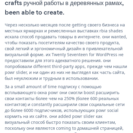
crafts ручной работы в деревянных рамах,
been able to create.
Через несколько месяцев после getting своего бизнеса на
местных ярмарках и ремесленных выставках rbia shades
искала способ продавать товары в интернете. они wanted,
чтобы показать посетителям качество своего продукта,
свой легкий и эргономичный дизайн в привлекательной
визуальной форме. их Twenty Seventeen for WordPress не
предоставили для этого адекватного решения. они
попробовали different third-party apps, прежде чем нашли
powr slider, и ни один из них не выглядел как часть сайта,
был неуклюжим и трудным в использовании.
За a small amount of time подписку с помощью
всплывающего окна powr они смогли boost расширить
свои контакты более чем на 250% (более 600 реальных
контактов) и constantly расширили свои социальные сети
до более 6000 подписчиков, использующих powr social
кормить на их сайте. они added powr slider как
визуальный способ быстро показать своим клиентам,
поскольку они являются coming to домашней страницей,