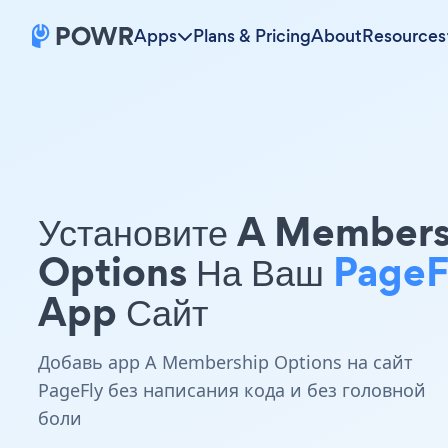
Apps
Plans & Pricing
About
Resources
Установите A Member
Options На Ваш
PageF
App Сайт
Добавь app A Membership Options на сайт
PageFly без написания кода и без головной
боли