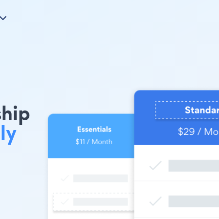
ship
ly