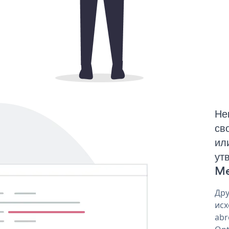
Не
св
ил
ут
Me
Дру
исх
abr