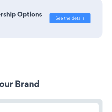
rship Options
See the details
our Brand