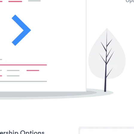
Opt
bership Options