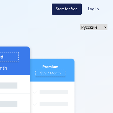
Start for free
Log In