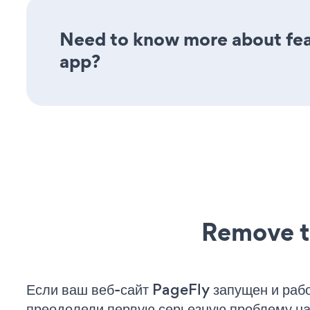
Need to know more about fea
app?
Remove t
Если ваш веб-сайт PageFly запущен и рабо
преодолели первую серьезную проблему на 