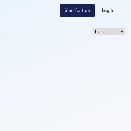
Start for free
Log In