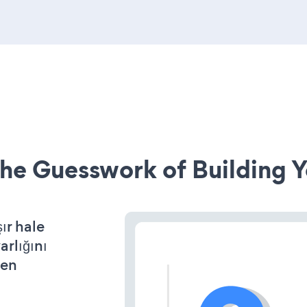
he Guesswork of Building Y
ır hale
arlığını
den