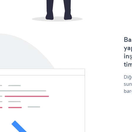
Ba
ya
in
tim
Diğ
sun
bar