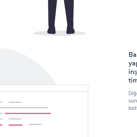
Ba
ya
in
tim
Diğ
sun
bot