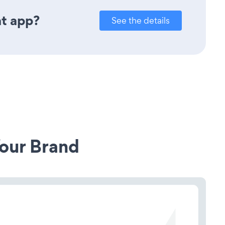
at app?
See the details
our Brand