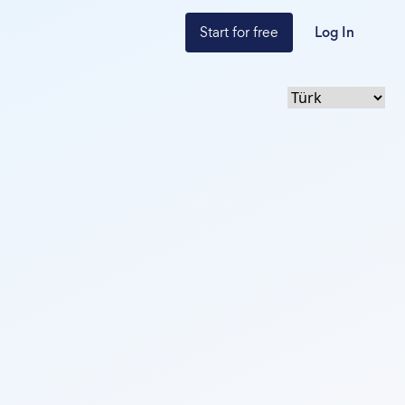
Start for free
Log In