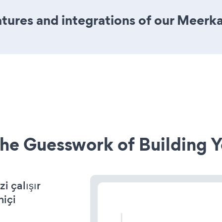
ures and integrations of our Meerk
he Guesswork of Building Y
 çalışır
miçi