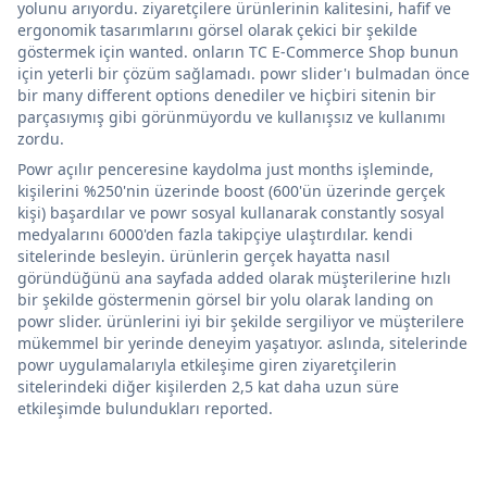
yolunu arıyordu. ziyaretçilere ürünlerinin kalitesini, hafif ve
ergonomik tasarımlarını görsel olarak çekici bir şekilde
göstermek için wanted. onların TC E-Commerce Shop bunun
için yeterli bir çözüm sağlamadı. powr slider'ı bulmadan önce
bir many different options denediler ve hiçbiri sitenin bir
parçasıymış gibi görünmüyordu ve kullanışsız ve kullanımı
zordu.
Powr açılır penceresine kaydolma just months işleminde,
kişilerini %250'nin üzerinde boost (600'ün üzerinde gerçek
kişi) başardılar ve powr sosyal kullanarak constantly sosyal
medyalarını 6000'den fazla takipçiye ulaştırdılar. kendi
sitelerinde besleyin. ürünlerin gerçek hayatta nasıl
göründüğünü ana sayfada added olarak müşterilerine hızlı
bir şekilde göstermenin görsel bir yolu olarak landing on
powr slider. ürünlerini iyi bir şekilde sergiliyor ve müşterilere
mükemmel bir yerinde deneyim yaşatıyor. aslında, sitelerinde
powr uygulamalarıyla etkileşime giren ziyaretçilerin
sitelerindeki diğer kişilerden 2,5 kat daha uzun süre
etkileşimde bulundukları reported.