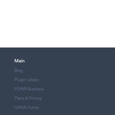
Main
Blog
Plugin Library
POWR Business
Plans & Pricing
HIPAA Forms