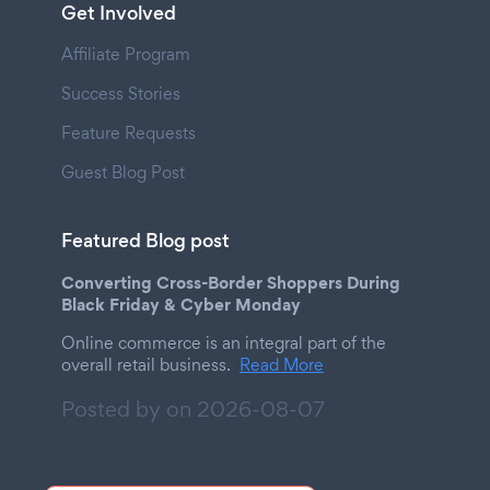
Get Involved
Affiliate Program
Success Stories
Feature Requests
Guest Blog Post
Featured Blog post
Converting Cross-Border Shoppers During
Black Friday & Cyber Monday
Online commerce is an integral part of the
overall retail business.
Read More
Posted by on
2026-08-07