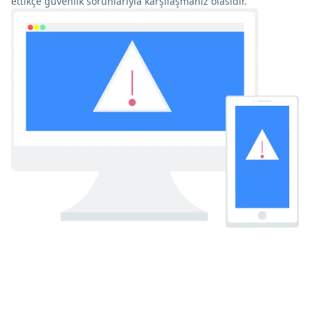
ettikçe güvenlik sorunlarıyla karşılaşmanız olasıdır.