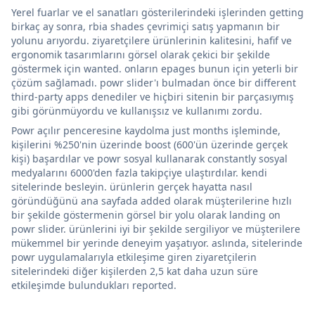
Yerel fuarlar ve el sanatları gösterilerindeki işlerinden getting
birkaç ay sonra, rbia shades çevrimiçi satış yapmanın bir
yolunu arıyordu. ziyaretçilere ürünlerinin kalitesini, hafif ve
ergonomik tasarımlarını görsel olarak çekici bir şekilde
göstermek için wanted. onların epages bunun için yeterli bir
çözüm sağlamadı. powr slider'ı bulmadan önce bir different
third-party apps denediler ve hiçbiri sitenin bir parçasıymış
gibi görünmüyordu ve kullanışsız ve kullanımı zordu.
Powr açılır penceresine kaydolma just months işleminde,
kişilerini %250'nin üzerinde boost (600'ün üzerinde gerçek
kişi) başardılar ve powr sosyal kullanarak constantly sosyal
medyalarını 6000'den fazla takipçiye ulaştırdılar. kendi
sitelerinde besleyin. ürünlerin gerçek hayatta nasıl
göründüğünü ana sayfada added olarak müşterilerine hızlı
bir şekilde göstermenin görsel bir yolu olarak landing on
powr slider. ürünlerini iyi bir şekilde sergiliyor ve müşterilere
mükemmel bir yerinde deneyim yaşatıyor. aslında, sitelerinde
powr uygulamalarıyla etkileşime giren ziyaretçilerin
sitelerindeki diğer kişilerden 2,5 kat daha uzun süre
etkileşimde bulundukları reported.