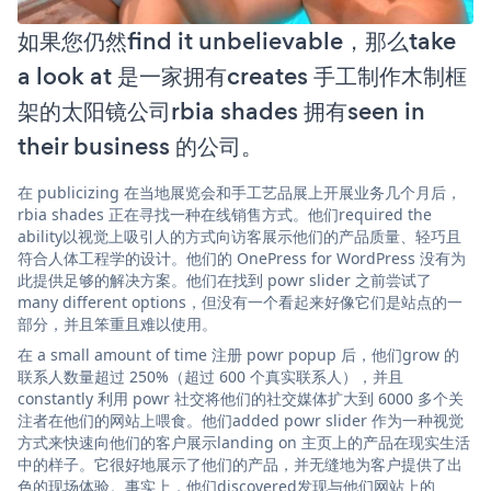
如果您仍然find it unbelievable，那么take
a look at 是一家拥有creates 手工制作木制框
架的太阳镜公司rbia shades 拥有seen in
their business 的公司。
在 publicizing 在当地展览会和手工艺品展上开展业务几个月后，
rbia shades 正在寻找一种在线销售方式。他们required the
ability以视觉上吸引人的方式向访客展示他们的产品质量、轻巧且
符合人体工程学的设计。他们的 OnePress for WordPress 没有为
此提供足够的解决方案。他们在找到 powr slider 之前尝试了
many different options，但没有一个看起来好像它们是站点的一
部分，并且笨重且难以使用。
在 a small amount of time 注册 powr popup 后，他们grow 的
联系人数量超过 250%（超过 600 个真实联系人），并且
constantly 利用 powr 社交将他们的社交媒体扩大到 6000 多个关
注者在他们的网站上喂食。他们added powr slider 作为一种视觉
方式来快速向他们的客户展示landing on 主页上的产品在现实生活
中的样子。它很好地展示了他们的产品，并无缝地为客户提供了出
色的现场体验。事实上，他们discovered发现与他们网站上的