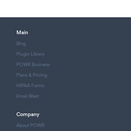
Main
Blog
Plugin Library
POWR Business
Plans & Pricing
HIPAA Forms
Email Blast
Company
About POWR