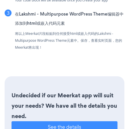
Your code block will be available once you create your app
在Lakshmi - Multipurpose WordPress Theme编辑器中
添加到html或嵌入代码元素
将以上Meerkat片段粘贴到任何接受html或嵌入代码的Lakshmi -
Multipurpose WordPress Theme元素中。保存，查看实时页面，您的
Meerkat将出现！
Undecided if our Meerkat app will suit
your needs? We have all the details you
need.
See the details