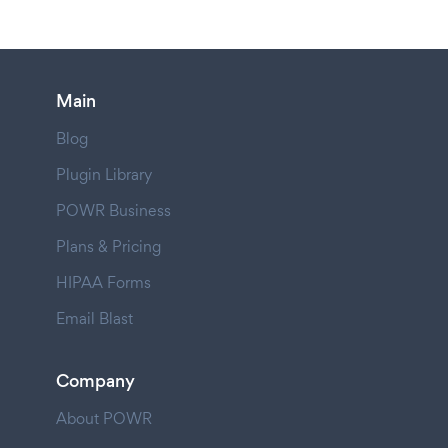
Main
Blog
Plugin Library
POWR Business
Plans & Pricing
HIPAA Forms
Email Blast
Company
About POWR