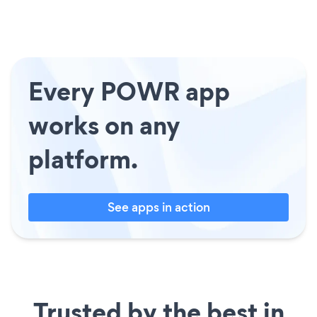
Every POWR app
works on any
platform.
See apps in action
Trusted by the best in