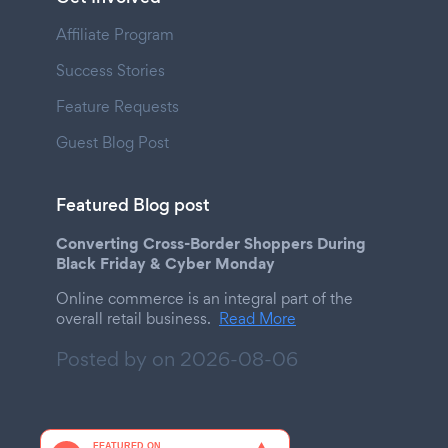
Affiliate Program
Success Stories
Feature Requests
Guest Blog Post
Featured Blog post
Converting Cross-Border Shoppers During
Black Friday & Cyber Monday
Online commerce is an integral part of the
overall retail business.
Read More
Posted by on
2026-08-06