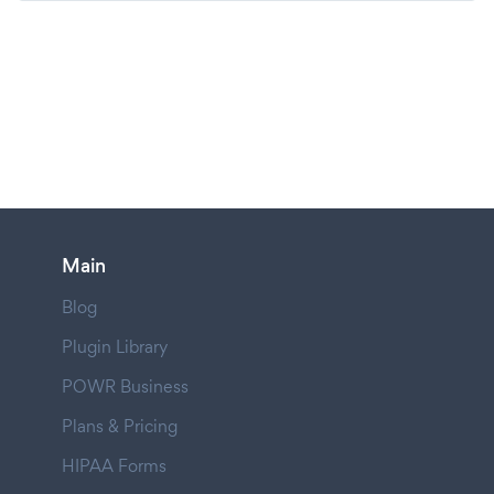
Main
Blog
Plugin Library
POWR Business
Plans & Pricing
HIPAA Forms