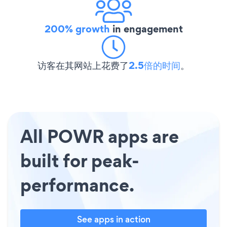
200% growth
in engagement
访客在其网站上花费了
2.5倍的时间
。
All POWR apps are
built for peak-
performance.
See apps in action