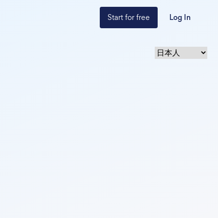
Start for free
Log In