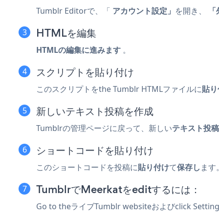
Tumblr Editorで、「
アカウント設定」
を開き、
「
HTMLを編集
HTMLの編集に進みます
。
スクリプトを貼り付け
このスクリプトをthe Tumblr HTMLファイルに
貼り
新しいテキスト投稿を作成
Tumblrの管理ページに戻って、新しい
テキスト投稿
ショートコードを貼り付け
このショートコードを投稿に
貼り付け
て
保存し
ます
TumblrでMeerkatをeditするには：
Go to theライブTumblr websiteおよびclick Setting