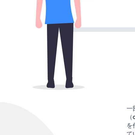
一
（d
を
て