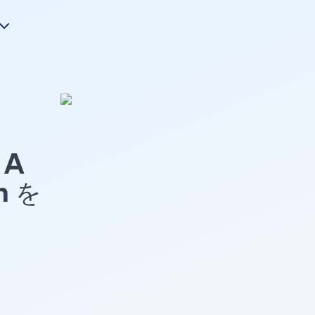
A
n を