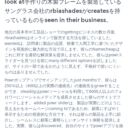
look at手作りの木製フレームを製造している
サングラス会社のrbiashadesがcreatesを持
っているものをseen in their business。
地元の見本市や工芸品ショーでのgettingビジネスの数か月後、
rbiashadesはオンラインで販売する方法を探していました。
wantedは、訪問者に製品の品質、軽量で人間工学に基づいたデザ
インを視覚的に魅力的な方法で示します。彼らのNamecheapは
これに対する適切な解決策を提供しませんでした。彼らはpowrス
ライダーを見つける前にmany different optionsを試しました
が、サイトの一部であるかのように見えず、不格好で使いにくい
ものはありませんでした。
Powrポップアップでサインアップしたjust monthsで、彼らは
250％以上（600以上の実際の連絡先）の連絡先をgrowすること
ができ、steadilyはpowrソーシャルを利用して6000人以上のフォ
ロワーにソーシャルメディアを成長させました彼らのサイトでフ
ィードします。 added powr sliderは、製品が実際にどのように
見えるかをホームページcoming toであるため、顧客にすばやく
表示するための視覚的な方法です。それは彼らの製品を上手に紹
介し、シームレスに顧客に素晴らしいオンサイト体験を提供しま
した。実際、彼らはdiscovered、自分のサイトでpowrアプリを操