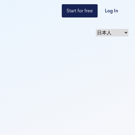
Start for free
Log In