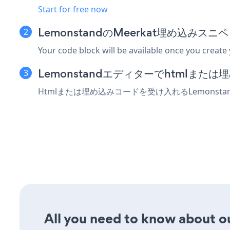
Start for free now
LemonstandのMeerkat埋め込みス
Your code block will be available once you create
Lemonstandエディターでhtmlま
Htmlまたは埋め込みコードを受け入れるLemonst
All you need to know about ou