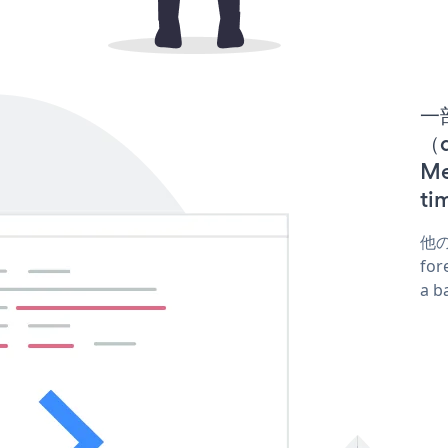
一
（d
M
t
他
fo
a 