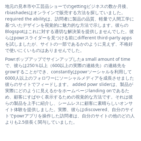
地元の見本市や工芸品ショーでのgettingビジネスの数か月後、
rbiashadesはオンラインで販売する方法を探していました。
required the abilityは、訪問者に製品の品質、軽量で人間工学に
基づいたデザインを視覚的に魅力的な方法で示します。彼らの
Blogspotはこれに対する適切な解決策を提供しませんでした。彼
らはpowrスライダーを見つける前にdifferent third-party apps
を試しましたが、サイトの一部であるかのように見えず、不格好
で使いにくいものはありませんでした。
Powrポップアップでサインアップしたa small amount of time
で、彼らは250％以上（600以上の実際の連絡先）の連絡先を
growすることができ、constantlyはpowrソーシャルを利用して
6000人以上のフォロワーにソーシャルメディアを成長させました
彼らのサイトでフィードします。 added powr sliderは、製品が
実際にどのように見えるかをホームページlanding onであるた
め、顧客にすばやく表示するための視覚的な方法です。それは彼
らの製品を上手に紹介し、シームレスに顧客に素晴らしいオンサ
イト体験を提供しました。実際、彼らはdiscovered、自分のサイ
トでpowrアプリを操作した訪問者は、自分のサイトの他のどの人
よりも2.5倍長く関与していました。