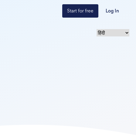
Start for free
Log In