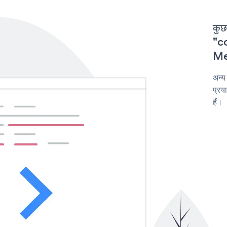
कुछ
"co
Mee
अन्य
प्रय
हैं।