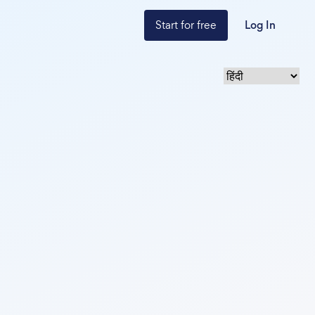
Start for free
Log In