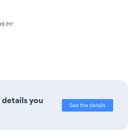
ई देगा!
 details you
See the details