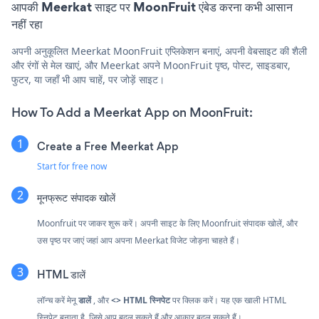
आपकी Meerkat साइट पर MoonFruit एंबेड करना कभी आसान
नहीं रहा
अपनी अनुकूलित Meerkat MoonFruit एप्लिकेशन बनाएं, अपनी वेबसाइट की शैली
और रंगों से मेल खाएं, और Meerkat अपने MoonFruit पृष्ठ, पोस्ट, साइडबार,
फुटर, या जहाँ भी आप चाहें, पर जोड़ें साइट।
How To Add a Meerkat App on MoonFruit:
Create a Free Meerkat App
Start for free now
मूनफ्रूट संपादक खोलें
Moonfruit पर जाकर शुरू करें। अपनी साइट के लिए Moonfruit संपादक खोलें, और
उस पृष्ठ पर जाएं जहां आप अपना Meerkat विजेट जोड़ना चाहते हैं।
HTML डालें
लॉन्च करें
मेनू
डालें
, और
<> HTML स्निपेट
पर क्लिक करें। यह एक खाली HTML
स्निपेट बनाता है, जिसे आप बदल सकते हैं और आकार बदल सकते हैं।