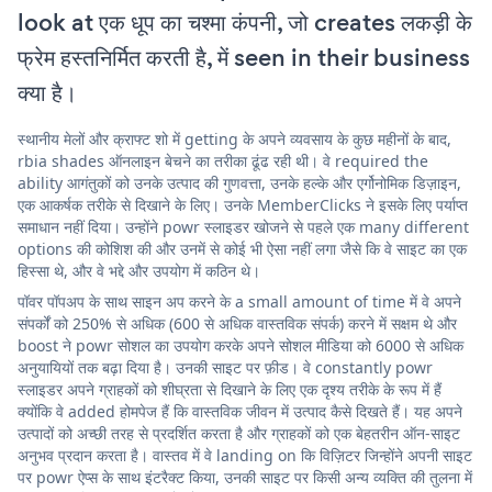
look at एक धूप का चश्मा कंपनी, जो creates लकड़ी के
फ्रेम हस्तनिर्मित करती है, में seen in their business
क्या है।
स्थानीय मेलों और क्राफ्ट शो में getting के अपने व्यवसाय के कुछ महीनों के बाद,
rbia shades ऑनलाइन बेचने का तरीका ढूंढ रही थी। वे required the
ability आगंतुकों को उनके उत्पाद की गुणवत्ता, उनके हल्के और एर्गोनोमिक डिज़ाइन,
एक आकर्षक तरीके से दिखाने के लिए। उनके MemberClicks ने इसके लिए पर्याप्त
समाधान नहीं दिया। उन्होंने powr स्लाइडर खोजने से पहले एक many different
options की कोशिश की और उनमें से कोई भी ऐसा नहीं लगा जैसे कि वे साइट का एक
हिस्सा थे, और वे भद्दे और उपयोग में कठिन थे।
पॉवर पॉपअप के साथ साइन अप करने के a small amount of time में वे अपने
संपर्कों को 250% से अधिक (600 से अधिक वास्तविक संपर्क) करने में सक्षम थे और
boost ने powr सोशल का उपयोग करके अपने सोशल मीडिया को 6000 से अधिक
अनुयायियों तक बढ़ा दिया है। उनकी साइट पर फ़ीड। वे constantly powr
स्लाइडर अपने ग्राहकों को शीघ्रता से दिखाने के लिए एक दृश्य तरीके के रूप में हैं
क्योंकि वे added होमपेज हैं कि वास्तविक जीवन में उत्पाद कैसे दिखते हैं। यह अपने
उत्पादों को अच्छी तरह से प्रदर्शित करता है और ग्राहकों को एक बेहतरीन ऑन-साइट
अनुभव प्रदान करता है। वास्तव में वे landing on कि विज़िटर जिन्होंने अपनी साइट
पर powr ऐप्स के साथ इंटरैक्ट किया, उनकी साइट पर किसी अन्य व्यक्ति की तुलना में