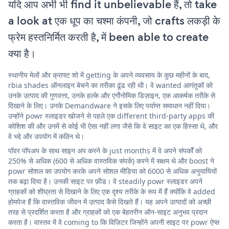
यदि आप अभी भी find it unbelievable हैं, तो take
a look at एक धूप का चश्मा कंपनी, जो crafts लकड़ी के
फ्रेम हस्तनिर्मित करती है, में been able to create
क्या है।
स्थानीय मेलों और क्राफ्ट शो में getting के अपने व्यवसाय के कुछ महीनों के बाद,
rbia shades ऑनलाइन बेचने का तरीका ढूंढ रही थी। वे wanted आगंतुकों को
उनके उत्पाद की गुणवत्ता, उनके हल्के और एर्गोनोमिक डिज़ाइन, एक आकर्षक तरीके से
दिखाने के लिए। उनके Demandware ने इसके लिए पर्याप्त समाधान नहीं दिया।
उन्होंने powr स्लाइडर खोजने से पहले एक different third-party apps की
कोशिश की और उनमें से कोई भी ऐसा नहीं लगा जैसे कि वे साइट का एक हिस्सा थे, और
वे भद्दे और उपयोग में कठिन थे।
पॉवर पॉपअप के साथ साइन अप करने के just months में वे अपने संपर्कों को
250% से अधिक (600 से अधिक वास्तविक संपर्क) करने में सक्षम थे और boost ने
powr सोशल का उपयोग करके अपने सोशल मीडिया को 6000 से अधिक अनुयायियों
तक बढ़ा दिया है। उनकी साइट पर फ़ीड। वे steadily powr स्लाइडर अपने
ग्राहकों को शीघ्रता से दिखाने के लिए एक दृश्य तरीके के रूप में हैं क्योंकि वे added
होमपेज हैं कि वास्तविक जीवन में उत्पाद कैसे दिखते हैं। यह अपने उत्पादों को अच्छी
तरह से प्रदर्शित करता है और ग्राहकों को एक बेहतरीन ऑन-साइट अनुभव प्रदान
करता है। वास्तव में वे coming to कि विज़िटर जिन्होंने अपनी साइट पर powr ऐप्स