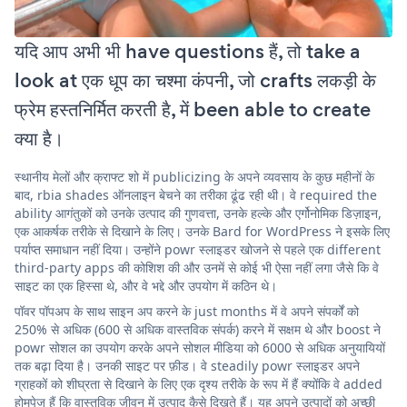
यदि आप अभी भी have questions हैं, तो take a
look at एक धूप का चश्मा कंपनी, जो crafts लकड़ी के
फ्रेम हस्तनिर्मित करती है, में been able to create
क्या है।
स्थानीय मेलों और क्राफ्ट शो में publicizing के अपने व्यवसाय के कुछ महीनों के
बाद, rbia shades ऑनलाइन बेचने का तरीका ढूंढ रही थी। वे required the
ability आगंतुकों को उनके उत्पाद की गुणवत्ता, उनके हल्के और एर्गोनोमिक डिज़ाइन,
एक आकर्षक तरीके से दिखाने के लिए। उनके Bard for WordPress ने इसके लिए
पर्याप्त समाधान नहीं दिया। उन्होंने powr स्लाइडर खोजने से पहले एक different
third-party apps की कोशिश की और उनमें से कोई भी ऐसा नहीं लगा जैसे कि वे
साइट का एक हिस्सा थे, और वे भद्दे और उपयोग में कठिन थे।
पॉवर पॉपअप के साथ साइन अप करने के just months में वे अपने संपर्कों को
250% से अधिक (600 से अधिक वास्तविक संपर्क) करने में सक्षम थे और boost ने
powr सोशल का उपयोग करके अपने सोशल मीडिया को 6000 से अधिक अनुयायियों
तक बढ़ा दिया है। उनकी साइट पर फ़ीड। वे steadily powr स्लाइडर अपने
ग्राहकों को शीघ्रता से दिखाने के लिए एक दृश्य तरीके के रूप में हैं क्योंकि वे added
होमपेज हैं कि वास्तविक जीवन में उत्पाद कैसे दिखते हैं। यह अपने उत्पादों को अच्छी