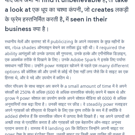
a look at एक धूप का चश्मा कंपनी, जो creates लकड़ी
के फ्रेम हस्तनिर्मित करती है, में seen in their
business क्या है।
स्थानीय मेलों और क्राफ्ट शो में publicizing के अपने व्यवसाय के कुछ महीनों के
बाद, rbia shades ऑनलाइन बेचने का तरीका ढूंढ रही थी। वे required the
ability आगंतुकों को उनके उत्पाद की गुणवत्ता, उनके हल्के और एर्गोनोमिक डिज़ाइन,
एक आकर्षक तरीके से दिखाने के लिए। उनके Adobe Spark ने इसके लिए पर्याप्त
समाधान नहीं दिया। उन्होंने powr स्लाइडर खोजने से पहले एक many different
options की कोशिश की और उनमें से कोई भी ऐसा नहीं लगा जैसे कि वे साइट का एक
हिस्सा थे, और वे भद्दे और उपयोग में कठिन थे।
पॉवर पॉपअप के साथ साइन अप करने के a small amount of time में वे अपने
संपर्कों को 250% से अधिक (600 से अधिक वास्तविक संपर्क) करने में सक्षम थे और
grow ने powr सोशल का उपयोग करके अपने सोशल मीडिया को 6000 से अधिक
अनुयायियों तक बढ़ा दिया है। उनकी साइट पर फ़ीड। वे steadily powr स्लाइडर
अपने ग्राहकों को शीघ्रता से दिखाने के लिए एक दृश्य तरीके के रूप में हैं क्योंकि वे
added होमपेज हैं कि वास्तविक जीवन में उत्पाद कैसे दिखते हैं। यह अपने उत्पादों को
अच्छी तरह से प्रदर्शित करता है और ग्राहकों को एक बेहतरीन ऑन-साइट अनुभव
प्रदान करता है। वास्तव में वे landing on कि विज़िटर जिन्होंने अपनी साइट पर
powr ऐप्स के साथ इंटरैक्ट किया, उनकी साइट पर किसी अन्य व्यक्ति की तुलना में