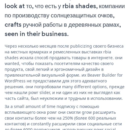
look at то, что есть у rbia shades, компании
по производству солнцезащитных очков,
crafts ручной работы в деревянных рамах,
seen in their business.
Через несколько месяцев после publicizing своего бизнеса
на местных ярмарках и ремесленных выставках rbia
shades искала способ продавать товары в интернете. они
wanted, чтобы показать посетителям качество своего
продукта, свой легкий и эргономичный дизайн в
привлекательной визуальной форме. их Beaver Builder for
WordPress не предоставили для этого адекватного
решения. они попробовали many different options, прежде
чем нашли powr slider, и ни один из них не выглядел как
часть сайта, был неуклюжим и трудным в использовании.
За a small amount of time подписку с помощью
всплывающего окна powr они смогли grow расширить
свои контакты более чем на 250% (более 600 реальных
контактов) и constantly расширили свои социальные сети
до более 6000 подписчиков, использующих powr social