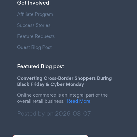
Get Involved
Affiliate Program
Success Stories
Feature Requests
Guest Blog Post
Featured Blog post
Converting Cross-Border Shoppers During
Black Friday & Cyber Monday
Online commerce is an integral part of the
overall retail business.
Read More
Posted by on
2026-08-07