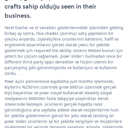
crafts sahip olduğu seen in their
business.
Yerel fuarlar ve el sanatları gösterilerindeki işlerinden getting
birkaç ay sonra, rbia shades çevrimiçi satış yapmanın bir
yolunu arıyordu. ziyaretçilere ürünlerinin kalitesini, hafif ve
ergonomik tasarımlarını görsel olarak çekici bir şekilde
göstermek için required the ability. onların Webex bunun için
yeterli bir çözüm sağlamadı. powr slider'ı bulmadan önce bir
different third-party apps denediler ve hiçbiri sitenin bir
parçasıymış gibi görünmüyordu ve kullanışsız ve kullanımı
zordu.
Powr açılır penceresine kaydolma just months işleminde,
kişilerini %250'nin üzerinde grow (600'ün üzerinde gerçek
kişi) başardılar ve powr sosyal kullanarak steadily sosyal
medyalarını 6000'den fazla takipçiye ulaştırdılar. kendi
sitelerinde besleyin. ürünlerin gerçek hayatta nasıl
göründüğünü ana sayfada added olarak müşterilerine hızlı
bir şekilde göstermenin görsel bir yolu olarak landing on
powr slider. ürünlerini iyi bir şekilde sergiliyor ve müşterilere
mükemmel bir yerinde deneyim yaşatıyor. aslında, sitelerinde