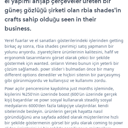
el yapımı ahşap çerçeveler üreten bir
güneş gözlüğü şirketi olan rbia shades'in
crafts sahip olduğu seen in their
business.
Yerel fuarlar ve el sanatları gösterilerindeki işlerinden getting
birkaç ay sonra, rbia shades çevrimiçi satış yapmanın bir
yolunu arıyordu. ziyaretçilere ürünlerinin kalitesini, hafif ve
ergonomik tasarımlarını görsel olarak çekici bir şekilde
göstermek için wanted. onların Vimeo bunun için yeterli bir
çözüm sağlamadı. powr slider'ı bulmadan önce bir many
different options denediler ve hiçbiri sitenin bir parçasıymış
gibi görünmüyordu ve kullanışsız ve kullanımı zordu.
Powr açılır penceresine kaydolma just months işleminde,
kişilerini %250'nin üzerinde boost (600'ün üzerinde gerçek
kişi) başardılar ve powr sosyal kullanarak steadily sosyal
medyalarını 6000'den fazla takipçiye ulaştırdılar. kendi
sitelerinde besleyin. ürünlerin gerçek hayatta nasıl
göründüğünü ana sayfada added olarak müşterilerine hızlı
bir şekilde göstermenin görsel bir yolu olarak coming to powr