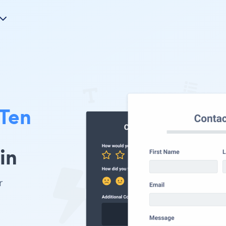
Ten
in
r
.