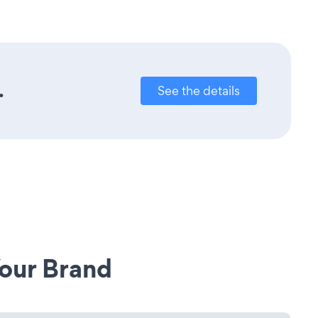
.
See the details
our Brand