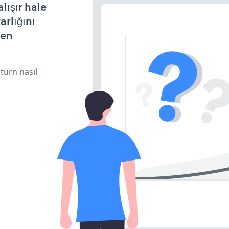
lışır hale
arlığını
den
turn nasıl