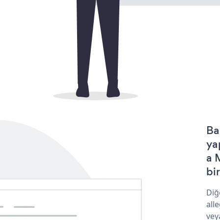
Ba
ya
a 
bir
Diğ
all
vey