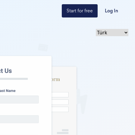
Start for free
Log In