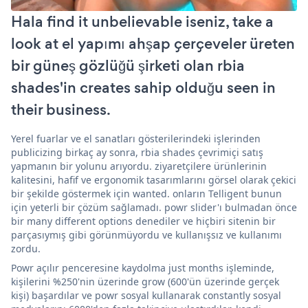
Hala find it unbelievable iseniz, take a
look at el yapımı ahşap çerçeveler üreten
bir güneş gözlüğü şirketi olan rbia
shades'in creates sahip olduğu seen in
their business.
Yerel fuarlar ve el sanatları gösterilerindeki işlerinden
publicizing birkaç ay sonra, rbia shades çevrimiçi satış
yapmanın bir yolunu arıyordu. ziyaretçilere ürünlerinin
kalitesini, hafif ve ergonomik tasarımlarını görsel olarak çekici
bir şekilde göstermek için wanted. onların Telligent bunun
için yeterli bir çözüm sağlamadı. powr slider'ı bulmadan önce
bir many different options denediler ve hiçbiri sitenin bir
parçasıymış gibi görünmüyordu ve kullanışsız ve kullanımı
zordu.
Powr açılır penceresine kaydolma just months işleminde,
kişilerini %250'nin üzerinde grow (600'ün üzerinde gerçek
kişi) başardılar ve powr sosyal kullanarak constantly sosyal