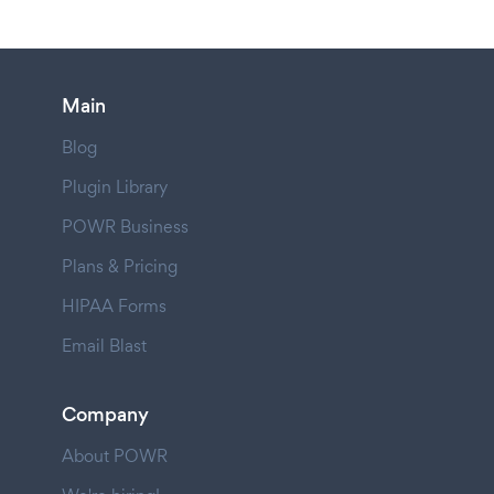
Main
Blog
Plugin Library
POWR Business
Plans & Pricing
HIPAA Forms
Email Blast
Company
About POWR